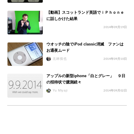
【動画】スコットランド英語でｉＰｈｏｎｅ
に話しかけた結果
2014年09月19日
ウオッチの陰でiPod classic消滅 ファンは
お通夜ムード
北林慎也
2014年09月10日
アップルの新型iphone「白とグレー」 ９日
の招待状で臆測続々
Yu Miyaji
2014年09月02日