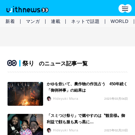
新着
マンガ
連載
ネットで話題
WORLD
祭り
のニュース記事一覧
かゆを炊いて、農作物の作況占う 450年続く
「御例神事」の結果は
Hideyuki Miura
2025年03月06日
「スミつけ祭り」で燃やすのは〝観音様〟御
利益で顔も服も真っ黒に…
Hideyuki Miura
2025年02月20日