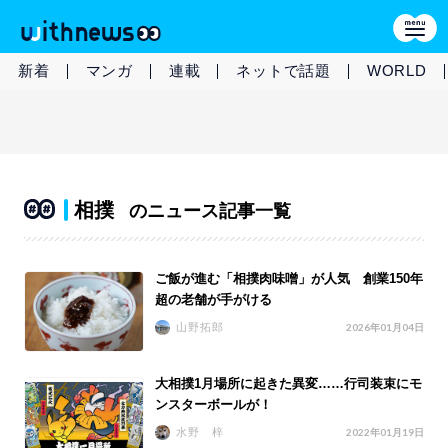
新着
マンガ
連載
ネットで話題
WORLD
相撲
のニュース記事一覧
ご飯が進む「相撲肉味噌」が人気 創業150年
超の老舗が手がける
山野拓郎
2026年01月04日
大相撲1月場所に起きた異変……行司装束にモ
ンスターボールが！
水野 梓
2022年01月19日