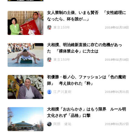
女人禁制の土俵、いまも賛否 「女性総理に
なったら、杯を誰が…」
東京150年
2018年02月18日
大相撲、明治維新直後に存亡の危機があっ
た 「裸体禁止令」に力士は
東京150年
2018年02月18日
初優勝・栃ノ心、ファッションは「色の魔術
師」 考え抜かれた「粋」
江戸川夏樹
2018年01月31日
大相撲「おおらかさ」はもう限界 ルール明
文化されず「品格」口撃
阿部 健祐
2018年01月27日