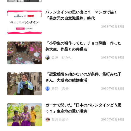
バレンタインの思い出は？ マンガで描く
「異次元の自意識過剰」時代
2023年02月15日
「小学生の頃作ってた」チョコ降臨 作った
美大生、作品との共通点
金澤 ひかり
2023年02月14日
「恋愛感情を抱かないのが条件」能町みね子
さん、大成功の結婚生活
高野 真吾
2020年03月12日
ガーナで聞いた「日本のバレンタインどう思
う？」生産地の重い現実
相川美菜子
2020年02月14日