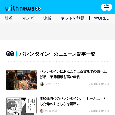
新着
マンガ
連載
ネットで話題
WORLD
バレンタイン
のニュース記事一覧
バレンタインにあんこ？…百貨店での売り上
げ増 予算額最も高い年代
金澤 ひかり
2024年02月12日
受験生時代のバレンタイン、「じーん…」と
した母のやさしさを漫画に
河原夏季
2023年02月16日