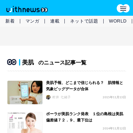
新着
マンガ
連載
ネットで話題
WORLD
美肌
のニュース記事一覧
美肌予報、どこまで信じられる？ 肌情報と
気象ビッグデータが合体
村井 七緒子
2015年11月13日
ポーラが美肌ランク発表 １位の島根は美肌
偏差値７２．９、最下位は
2014年11月12日