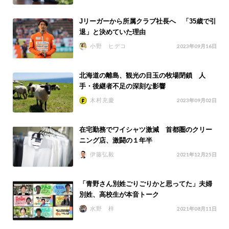
Jリーガーから所属クラブ社長へ 「35歳で引
退」と決めていた理由
小野 ヒデコ
2023年09月16日
北海道の離島、観光の目玉の牧場閉鎖 人
手・後継者不足の深刻な影響
木村充慶
2023年09月02日
在宅勤務でワイシャツ激減 首都圏のクリー
ニング店、激闘の１年半
伊藤弘毅
2021年12月25日
「青野さん別姓ごりごりかと思ってた」夫婦
別姓、高校生が本音トーク
水野 梓
2021年08月11日