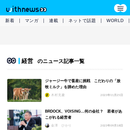
新着
マンガ
連載
ネットで話題
WORLD
経営
のニュース記事一覧
ジャージー牛で畜産に挑戦 こだわりの「放
牧ミルク」を諦めた理由
木村充慶
2023年11月25日
BRDOCK、VOISING…何の会社？ 若者があ
こがれる経営者
金澤 ひかり
2023年09月18日