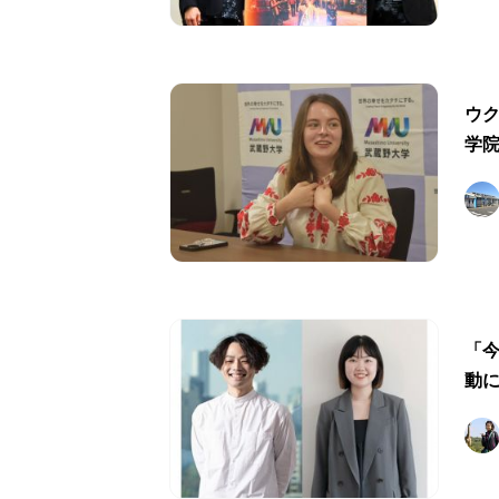
ウ
学
「今
動