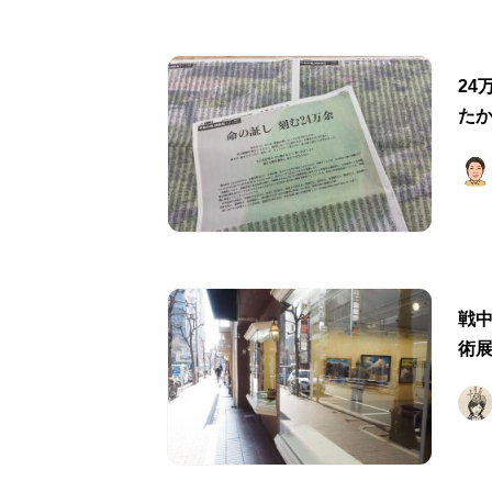
24
た
戦中
術