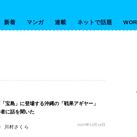
新着
マンガ
連載
ネットで話題
WOR
画「宝島」に登場する沖縄の「戦果アギヤー」
験者に話を聞いた
2025年10月16日
川村さくら