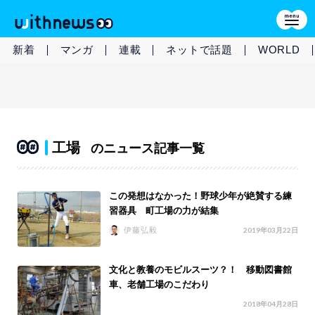
新着
マンガ
連載
ネットで話題
WORLD
工場
のニュース記事一覧
この発想はなかった！野球少年が絶賛する練
習器具 町工場の力が結集
伊藤弘毅
2019年03月22日
文化と教養のモビルスーツ？！ 移動図書館
車、老舗工場のこだわり
2018年04月28日