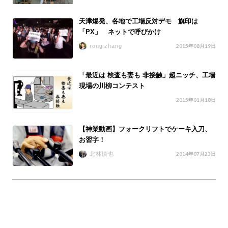
天津爆発、各地で工場反対デモ 旗印は
「PX」 ネットで呼びかけ
rong zhang
2015年08月19日
「最近は 検査も妻も 非接触」超ニッチ、工場
現場の川柳コンテスト
2015年01月18日
【神業動画】フォークリフトでケーキ入刀、
お習字！
北林慎也
2014年07月23日