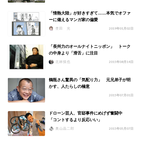
「情熱大陸」が好きすぎて……本気でオファ
ーに備えるマンガ家の偏愛
杢田 光
2019年01月02日
「長州力のオールナイトニッポン」 トーク
の中身より「滑舌」に注目
北林慎也
2015年08月14日
鶴瓶さん驚異の「気配り力」 元兄弟子が明
かす、人たらしの極意
2015年07月01日
ドローン芸人、官邸事件にめげず奮闘中
「コントするより反応いい」
奥山晶二郎
2015年05月07日