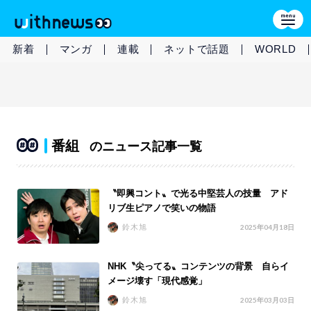
新着
マンガ
連載
ネットで話題
WORLD
番組
のニュース記事一覧
〝即興コント〟で光る中堅芸人の技量 アド
リブ生ピアノで笑いの物語
鈴木旭
2025年04月18日
NHK〝尖ってる〟コンテンツの背景 自らイ
メージ壊す「現代感覚」
鈴木旭
2025年03月03日