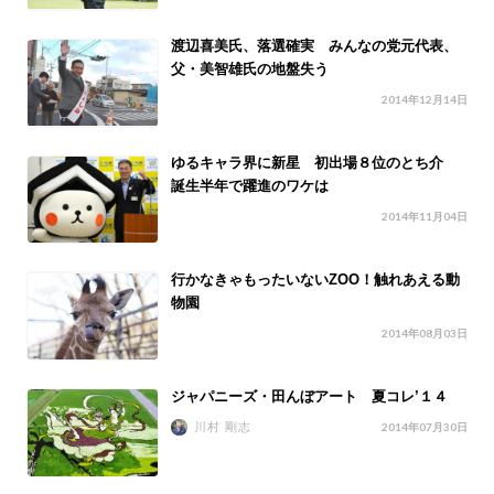
渡辺喜美氏、落選確実 みんなの党元代表、
父・美智雄氏の地盤失う
2014年12月14日
ゆるキャラ界に新星 初出場８位のとち介
誕生半年で躍進のワケは
2014年11月04日
行かなきゃもったいないZOO！触れあえる動
物園
2014年08月03日
ジャパニーズ・田んぼアート 夏コレ’１４
川村 剛志
2014年07月30日