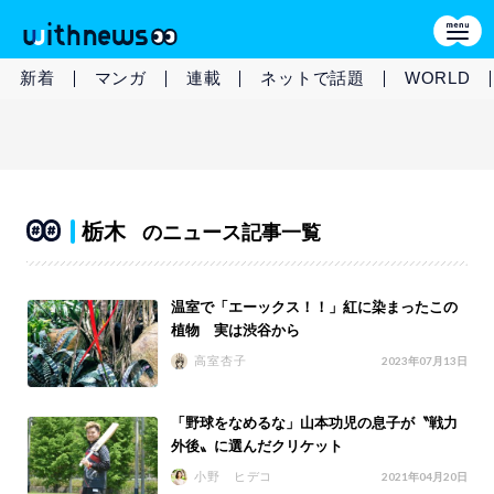
新着
マンガ
連載
ネットで話題
WORLD
栃木
のニュース記事一覧
温室で「エーックス！！」紅に染まったこの
植物 実は渋谷から
高室杏子
2023年07月13日
「野球をなめるな」山本功児の息子が〝戦力
外後〟に選んだクリケット
小野 ヒデコ
2021年04月20日