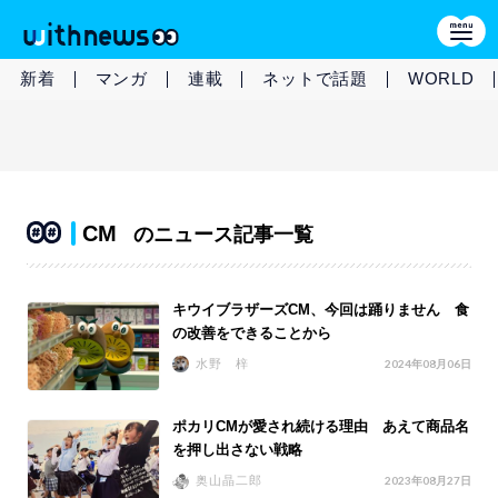
新着
マンガ
連載
ネットで話題
WORLD
CM
のニュース記事一覧
キウイブラザーズCM、今回は踊りません 食
の改善をできることから
水野 梓
2024年08月06日
ポカリCMが愛され続ける理由 あえて商品名
を押し出さない戦略
奥山晶二郎
2023年08月27日