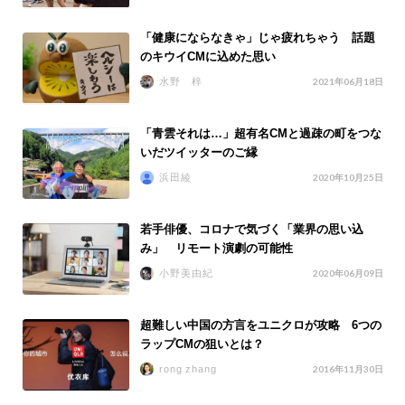
「健康にならなきゃ」じゃ疲れちゃう 話題
のキウイCMに込めた思い
水野 梓
2021年06月18日
「青雲それは…」超有名CMと過疎の町をつな
いだツイッターのご縁
浜田綾
2020年10月25日
若手俳優、コロナで気づく「業界の思い込
み」 リモート演劇の可能性
小野美由紀
2020年06月09日
超難しい中国の方言をユニクロが攻略 6つの
ラップCMの狙いとは？
rong zhang
2016年11月30日