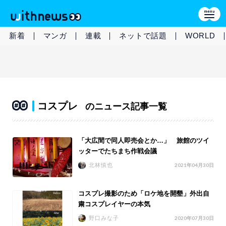
新着
マンガ
連載
ネットで話題
WORLD
コスプレ
のニュース記事一覧
「大広間で同人即売会とか…」 旅館のツイ
ッターでたちまち作戦会議
北林慎也
2021年04月30日
コスプレ撮影のため「ロケ地を開墾」外出自
粛コスプレイヤーの本気
野口みな子
2020年07月30日