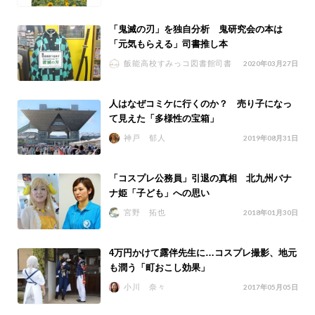
「鬼滅の刃」を独自分析 鬼研究会の本は
「元気もらえる」司書推し本
飯能高校すみっコ図書館司書
2020年03月27日
人はなぜコミケに行くのか？ 売り子になっ
て見えた「多様性の宝箱」
神戸 郁人
2019年08月31日
「コスプレ公務員」引退の真相 北九州バナ
ナ姫「子ども」への思い
宮野 拓也
2018年01月30日
4万円かけて露伴先生に…コスプレ撮影、地元
も潤う「町おこし効果」
小川 奈々
2017年05月05日