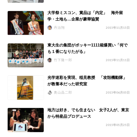
大学祭ミスコン、賞品は「内定」 海外留
学・土地も…企業が豪華協賛
丹治翔
2015年11月15日
東大生の集団がポッキー1111箱爆買い「何で
も１番になりたがる」
竹下隆一郎
2015年11月11日
光学迷彩を実現、稲見教授 「攻殻機動隊」
が教養本だった研究室
奥山晶二郎
2015年06月05日
地方は好き、でも住まない 女子2人が、東京
から特産品プロデュース
2015年05月25日