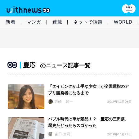
新着
マンガ
連載
ネットで話題
WORLD
慶応
のニュース記事一覧
「タイピングが上手な少女」が全国屈指のア
プリ開発者になるまで
岩崎 賢一
2019年11月06日
バブル時代は車が景品！？ 慶応の三田祭、
歴史たどったらスゴかった
吉田 貴司
2018年11月22日