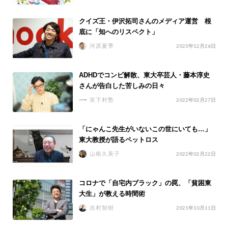
クイズ王・伊沢拓司さんのメディア運営 根
底に「知へのリスペクト」
河原夏季
2023年12月26日
ADHDでコンビ解散、東大卒芸人・藤本淳史
さんが告白した苦しみの日々
笑下村塾
2022年02月27日
「にゃんこ先生がいないこの世にいても…」
東大教授が語るペットロス
山根久美子
2022年02月22日
コロナで「自宅内ブラック」の罠、「貧困東
大生」が教える時間術
吉村智樹
2021年10月11日