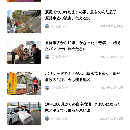
震災でつぶれたままの家、息をのんだ息子
原発事故の被害、伝える父
福地慶太郎
2022年03月21日
原発事故から11年、かなった「奇跡」 植え
たパンジーに込めた思い
福地慶太郎
2022年03月20日
バリケードでふさがれ、草木茂る家々 原発
事故の爪痕、今も残る地区
福地慶太郎
2022年03月19日
10年10カ月ぶりの自宅宿泊 きれいになった
家と消えてしまった思い出
福地慶太郎
2022年03月18日