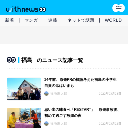
新着
マンガ
連載
ネットで話題
WORLD
福島
のニュース記事一覧
34年前、原発PRの標語考えた福島の小学生
自責の念はいまも
福地慶太郎
2022年03月23日
思い出の味食べ「RESTART」 原発事故後、
初めて過ごす故郷の夜
福地慶太郎
2022年03月22日