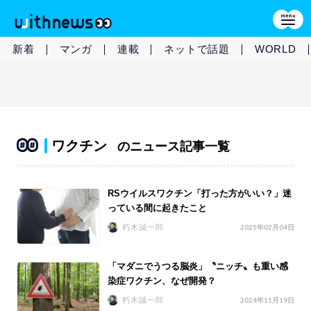
新着
マンガ
連載
ネットで話題
WORLD
ワクチン
のニュース記事一覧
RSウイルスワクチン「打った方がいい？」迷
っている間に起きたこと
朽木誠一郎
2025年02月04日
「マダニでうつる脳炎」〝ニッチ〟も重い感
染症ワクチン、なぜ開発？
朽木誠一郎
2024年11月19日