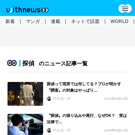
新着
マンガ
連載
ネットで話題
WORLD
探偵
のニュース記事一覧
探偵って現実では何してる？プロが明かす
〝調査〟の対象はやっぱり…
朽木誠一郎
2024年06月14日
〝探偵〟の張り込みや尾行、なぜOK？ 実は
法律で…
朽木誠一郎
2024年06月13日