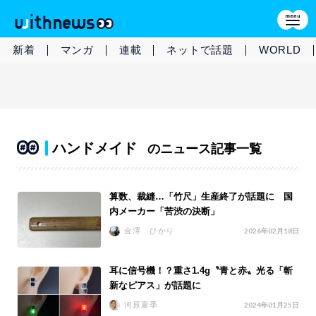
新着
マンガ
連載
ネットで話題
WORLD
ハンドメイド
のニュース記事一覧
算数、裁縫…「竹尺」生産終了が話題に 国
内メーカー「苦渋の決断」
金澤 ひかり
2026年02月18日
耳に信号機！？重さ1.4g〝青と赤〟光る「斬
新なピアス」が話題に
河原夏季
2024年01月25日