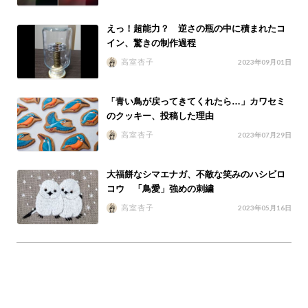
えっ！超能力？ 逆さの瓶の中に積まれたコ
イン、驚きの制作過程
高室杏子
2023年09月01日
「青い鳥が戻ってきてくれたら…」カワセミ
のクッキー、投稿した理由
高室杏子
2023年07月29日
大福餅なシマエナガ、不敵な笑みのハシビロ
コウ 「鳥愛」強めの刺繍
高室杏子
2023年05月16日