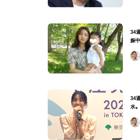
34
娠
34
水