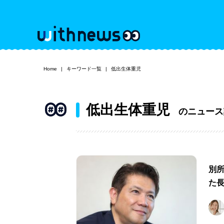
Home
キーワード一覧
低出生体重児
低出生体重児
のニュース
別所
た