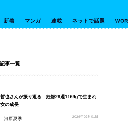
新着
マンガ
連載
ネットで話題
WOR
記事一覧
哲也さんが振り返る 妊娠28週1169gで生まれ
長女の成長
2026年02月01日
河原夏季