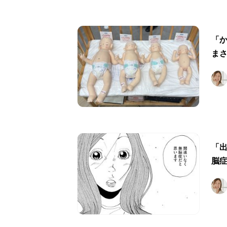
「
ま
「
脳