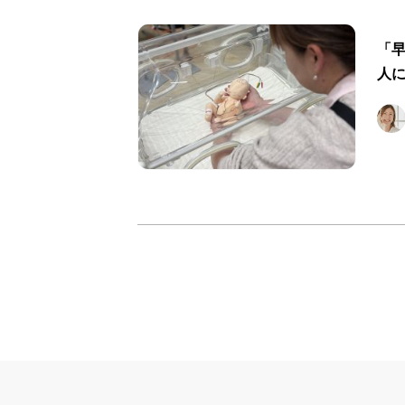
「早
人に