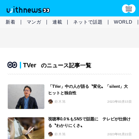
新着
マンガ
連載
ネットで話題
WORLD
TVer
のニュース記事一覧
「TVer」中の人が語る〝変化〟「silent」大
ヒットと独自性
鈴木旭
2023年03月15日
視聴率0.0％もSNSで話題に テレビが仕掛け
る〝わかりにくさ〟
鈴木旭
2023年01月22日