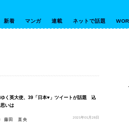
新着
マンガ
連載
ネットで話題
WOR
ゆく英大使、39「日本♥」ツイートが話題 込
た思いは
2021年01月28日
藤田 直央