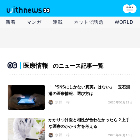
新着
マンガ
連載
ネットで話題
WORLD
医療情報
のニュース記事一覧
「〝SNSにしかない真実〟はない」 玉石混
淆の医療情報、選び方は
水野 梓
2025年05月13日
かかりつけ医と相性が合わなかったら？上手
な医療のかかり方を考える
水野 梓
2025年05月10日