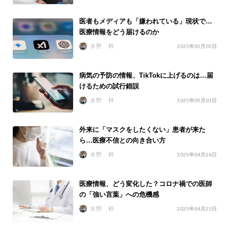
医者もメディアも「嫌われている」現状で…
医療情報をどう届けるのか
水野 梓
2025年05月05日
病気の予防の情報、TikTokに上げるのは…届
けるための試行錯誤
水野 梓
2025年05月03日
外来に「マスクをしたくない」患者が来た
ら…医療不信との向き合い方
水野 梓
2025年04月26日
医療情報、どう変化した？コロナ禍での医師
の「強い言葉」への危機感
水野 梓
2025年04月23日