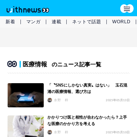
新着
マンガ
連載
ネットで話題
WORLD
医療情報
のニュース記事一覧
「〝SNSにしかない真実〟はない」 玉石混
淆の医療情報、選び方は
水野 梓
2025年05月13日
かかりつけ医と相性が合わなかったら？上手
な医療のかかり方を考える
水野 梓
2025年05月10日