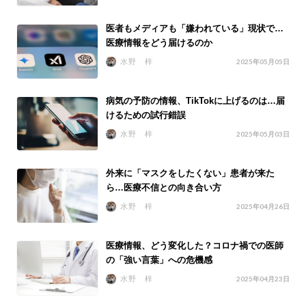
医者もメディアも「嫌われている」現状で…
医療情報をどう届けるのか
水野 梓
2025年05月05日
病気の予防の情報、TikTokに上げるのは…届
けるための試行錯誤
水野 梓
2025年05月03日
外来に「マスクをしたくない」患者が来た
ら…医療不信との向き合い方
水野 梓
2025年04月26日
医療情報、どう変化した？コロナ禍での医師
の「強い言葉」への危機感
水野 梓
2025年04月23日