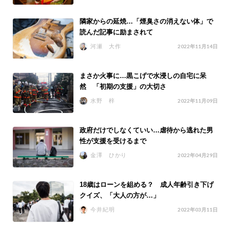
隣家からの延焼…「煙臭さの消えない体」で
読んだ記事に励まされて
河瀬 大作
2022年11月14日
まさか火事に…黒こげで水浸しの自宅に呆
然 「初期の支援」の大切さ
水野 梓
2022年11月09日
政府だけでしなくていい…虐待から逃れた男
性が支援を受けるまで
金澤 ひかり
2022年04月29日
18歳はローンを組める？ 成人年齢引き下げ
クイズ、「大人の方が…」
今井紀明
2022年03月11日