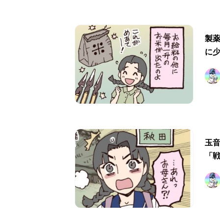
製
に
玉
「