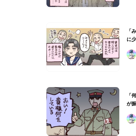
「
に
「
が