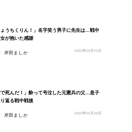
みょうちくりん！」名字笑う男子に先生は…戦中
少女が抱いた感謝
2022年03月31日
岸田ましか
何で死んだ！」酔って号泣した元憲兵の父…息子
振り返る戦中戦後
2022年02月24日
岸田ましか