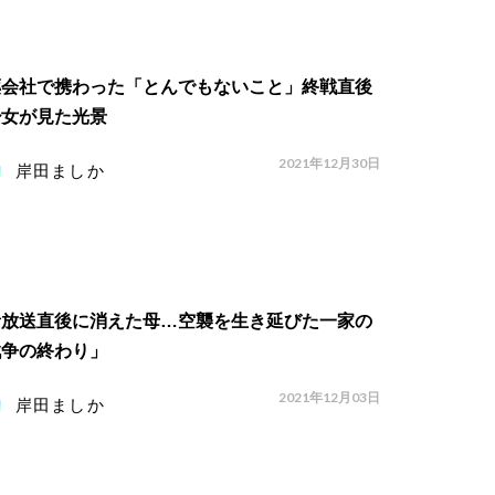
薬会社で携わった「とんでもないこと」終戦直後
少女が見た光景
2021年12月30日
岸田ましか
音放送直後に消えた母…空襲を生き延びた一家の
戦争の終わり」
2021年12月03日
岸田ましか