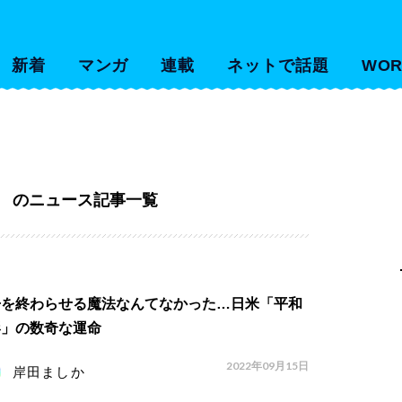
新着
マンガ
連載
ネットで話題
WOR
サ
のニュース記事一覧
争を終わらせる魔法なんてなかった…日米「平和
形」の数奇な運命
2022年09月15日
岸田ましか