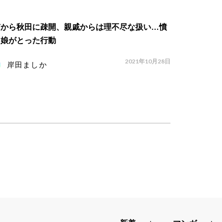
京から秋田に疎開、親戚からは理不尽な扱い…憤
た娘がとった行動
2021年10月28日
岸田ましか