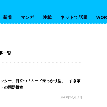
新着
マンガ
連載
ネットで話題
WOR
事一覧
カッター、目立つ「ムード乗っかり型」 すき家
イトの問題投稿
2015年05月12日