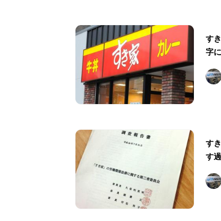
す
字
す
す