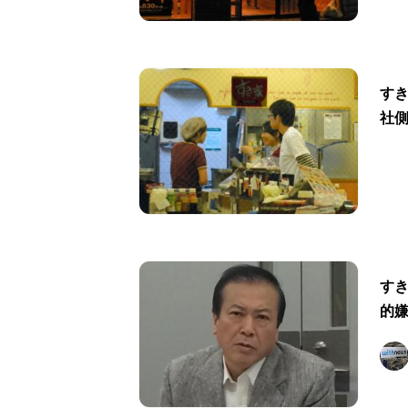
す
社
す
的