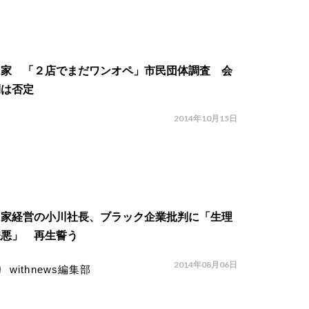
き家 「２店でまだワンオペ」市民団体調査 会
側は否定
2014年10月15日
き家経営の小川社長、ブラック企業批判に「生理
嫌悪」 再生誓う
2014年08月06日
withnews編集部