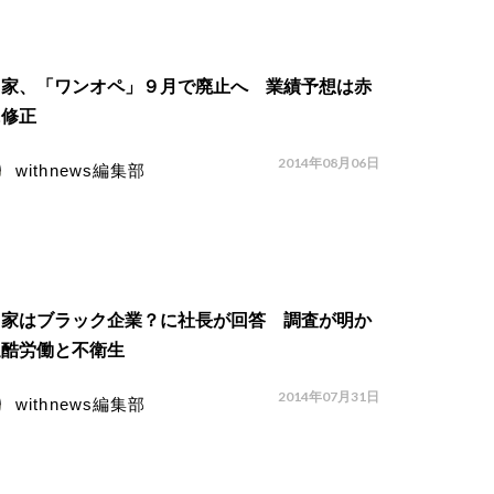
き家、「ワンオペ」９月で廃止へ 業績予想は赤
に修正
2014年08月06日
withnews編集部
き家はブラック企業？に社長が回答 調査が明か
過酷労働と不衛生
2014年07月31日
withnews編集部