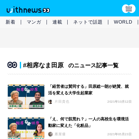
新着
マンガ
連載
ネットで話題
WORLD
#相席なま田原
のニュース記事一覧
「経営者は賛同する」田原総一朗が絶賛、就
活を変える大学生起業家
片田貴也
2021年10月12日
「え、何で肌荒れ？」一人の高校生を環境活
動家に変えた「化粧品」
雁屋優
2021年05月23日