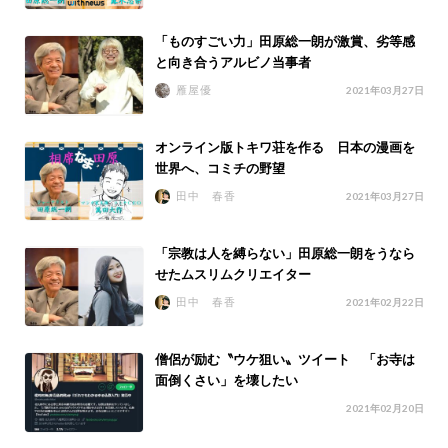
「ものすごい力」田原総一朗が激賞、劣等感
と向き合うアルビノ当事者
雁屋優
2021年03月27日
オンライン版トキワ荘を作る 日本の漫画を
世界へ、コミチの野望
田中 春香
2021年03月27日
「宗教は人を縛らない」田原総一朗をうなら
せたムスリムクリエイター
田中 春香
2021年02月22日
僧侶が励む〝ウケ狙い〟ツイート 「お寺は
面倒くさい」を壊したい
2021年02月20日