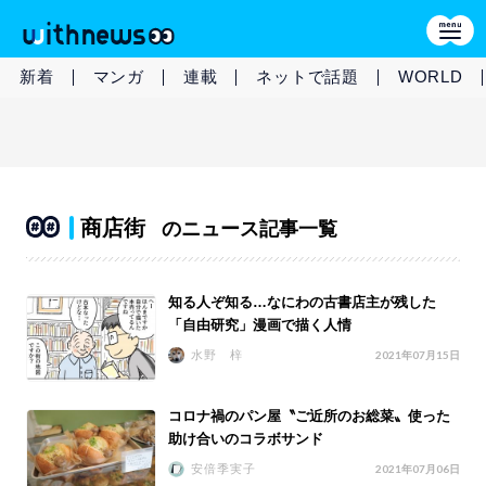
新着
マンガ
連載
ネットで話題
WORLD
商店街
のニュース記事一覧
知る人ぞ知る…なにわの古書店主が残した
「自由研究」漫画で描く人情
水野 梓
2021年07月15日
コロナ禍のパン屋〝ご近所のお総菜〟使った
助け合いのコラボサンド
安倍季実子
2021年07月06日