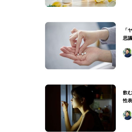
「ヤ
思
飲
性