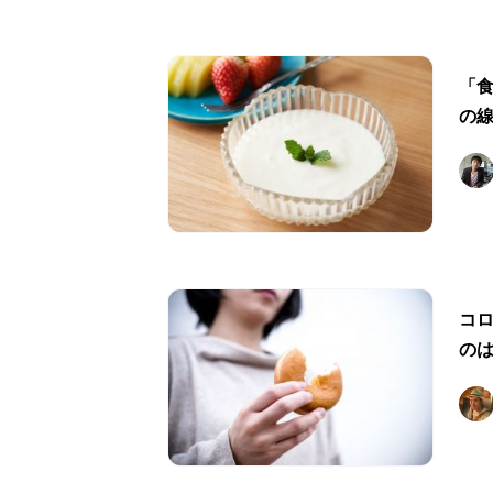
「
の線
コ
の