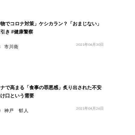
食物でコロナ対策」ケシカラン？「おまじない」
引き #健康警察
2021年06月30日
市川衛
ロナで高まる「食事の罪悪感」炙り出された不安
はけ口という需要
2021年04月26日
神戸 郁人