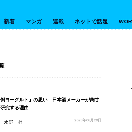
新着
マンガ
連載
ネットで話題
WOR
覧
打倒ヨーグルト」の思い 日本酒メーカーが麹甘
を研究する理由
2023年08月29日
水野 梓