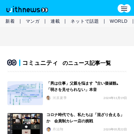
新着
マンガ
連載
ネットで話題
WORLD
コミュニティ
のニュース記事一覧
「男は仕事」父親を悩ます〝古い価値観〟
「弱さを見せられない」本音
河原夏季
2024年11月19日
コロナ時代でも、私たちは「混ざり合える」
か 会員制カレー店の挑戦
丹治翔
2020年05月22日