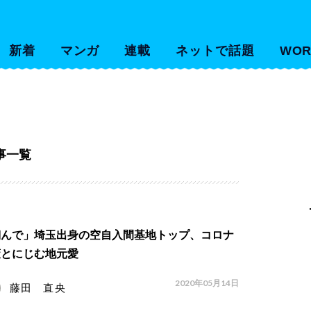
新着
マンガ
連載
ネットで話題
WOR
事一覧
翔んで」埼玉出身の空自入間基地トップ、コロナ
策とにじむ地元愛
2020年05月14日
藤田 直央