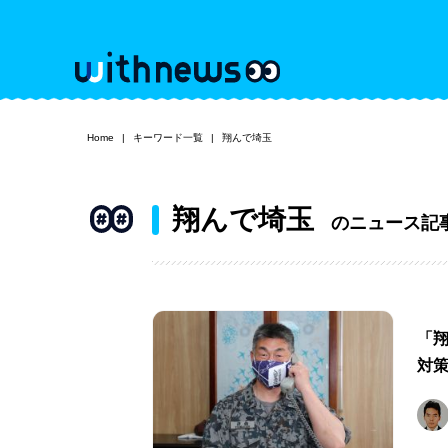
Home
キーワード一覧
翔んで埼玉
翔んで埼玉
のニュース記
「
対