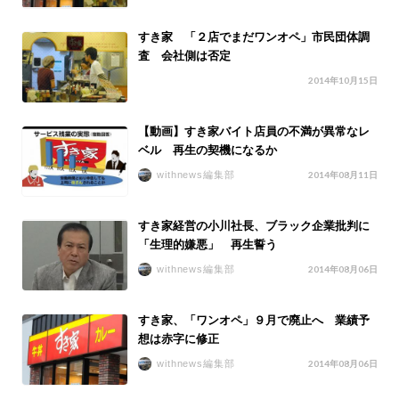
すき家 「２店でまだワンオペ」市民団体調
査 会社側は否定
2014年10月15日
【動画】すき家バイト店員の不満が異常なレ
ベル 再生の契機になるか
withnews編集部
2014年08月11日
すき家経営の小川社長、ブラック企業批判に
「生理的嫌悪」 再生誓う
withnews編集部
2014年08月06日
すき家、「ワンオペ」９月で廃止へ 業績予
想は赤字に修正
withnews編集部
2014年08月06日