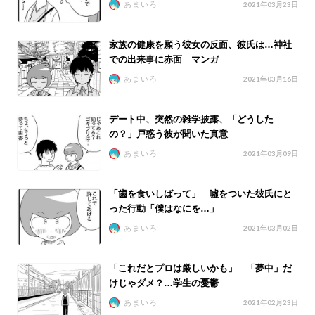
あまいろ
2021年03月23日
家族の健康を願う彼女の反面、彼氏は…神社
での出来事に赤面 マンガ
あまいろ
2021年03月16日
デート中、突然の雑学披露、「どうした
の？」戸惑う彼が聞いた真意
あまいろ
2021年03月09日
「歯を食いしばって」 噓をついた彼氏にと
った行動「僕はなにを…」
あまいろ
2021年03月02日
「これだとプロは厳しいかも」 「夢中」だ
けじゃダメ？…学生の憂鬱
あまいろ
2021年02月23日