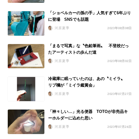
「ショベルカーの孫の手」人気すぎて6年ぶり
に登場 SNSでも話題
河原夏季
2023年08月08日
「まるで写真」な〝色鉛筆画〟 不登校だっ
たアーティストの歩んだ道
河原夏季
2023年08月02日
冷蔵庫に眠っていたのは、あの〝ミイラ〟
リプ欄が「ミイラ鑑賞会」
河原夏季
2023年07月27日
「神々しい…」光る便器 TOTOが非売品キ
ーホルダーに込めた思い
河原夏季
2023年07月26日