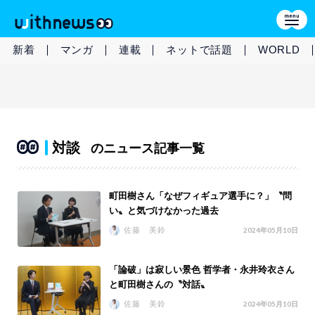
新着
マンガ
連載
ネットで話題
WORLD
対談
のニュース記事一覧
町田樹さん「なぜフィギュア選手に？」〝問
い〟と気づけなかった過去
佐藤 美鈴
2024年05月10日
「論破」は寂しい景色 哲学者・永井玲衣さん
と町田樹さんの〝対話〟
佐藤 美鈴
2024年05月10日