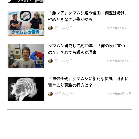
「激レア」クマムシ追う理由「調査は賭け、
やめときなさい俺がやる」
野口みな子
2019年11月23日
クマムシ研究して約20年…「何の役に立つ
の？」それでも選んだ理由
野口みな子
2019年09月10日
「最強生物」クマムシに新たな伝説 月面に
置き去り実験の行方は？
野口みな子
2019年09月10日