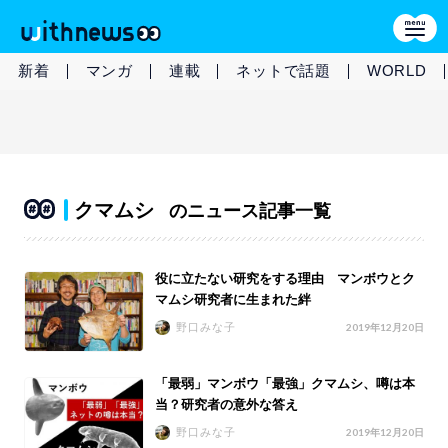
新着
マンガ
連載
ネットで話題
WORLD
クマムシ
のニュース記事一覧
役に立たない研究をする理由 マンボウとク
マムシ研究者に生まれた絆
野口みな子
2019年12月20日
「最弱」マンボウ「最強」クマムシ、噂は本
当？研究者の意外な答え
野口みな子
2019年12月20日