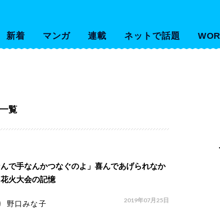
新着
マンガ
連載
ネットで話題
WOR
一覧
なんで手なんかつなぐのよ」喜んであげられなか
た花火大会の記憶
2019年07月25日
野口みな子