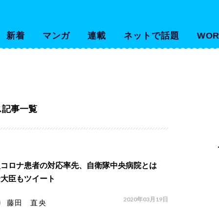
新着
マンガ
連載
ネットで話題
WOR
ス記事一覧
型コロナ患者の対応率先、自衛隊中央病院とは
野大臣もツイート
2020年03月19日
藤田 直央