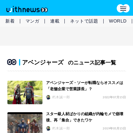
新着
マンガ
連載
ネットで話題
WORLD
アベンジャーズ
のニュース記事一覧
アベンジャーズ・ソーが転職ならオススメは
「老舗企業で営業課長」？
朽木誠一郎
2022年07月15日
スター級人材ばかりの組織が内輪モメで崩壊
後、再「集合」できたワケ
朽木誠一郎
2019年05月15日