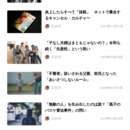
炎上したらすべて「抹殺」 ネットで暴走す
るキャンセル・カルチャー
真鍋厚
2020年11月27日
「子なし夫婦はまともじゃないの？」令和も
続く「生産性」という呪い
真鍋厚
2020年10月06日
「不審者」扱いされる父親、前兆となった
「あいさつしないルール」
真鍋厚
2020年01月15日
「無敵の人」を生み出したのは誰？「黒子の
バスケ脅迫事件」の問い
真鍋厚
2019年12月14日