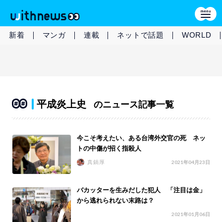
新着
マンガ
連載
ネットで話題
WORLD
平成炎上史
のニュース記事一覧
今こそ考えたい、ある台湾外交官の死 ネッ
トの中傷が招く指殺人
真鍋厚
2021年04月23日
バカッターを生みだした犯人 「注目は金」
から逃れられない末路は？
2021年01月06日