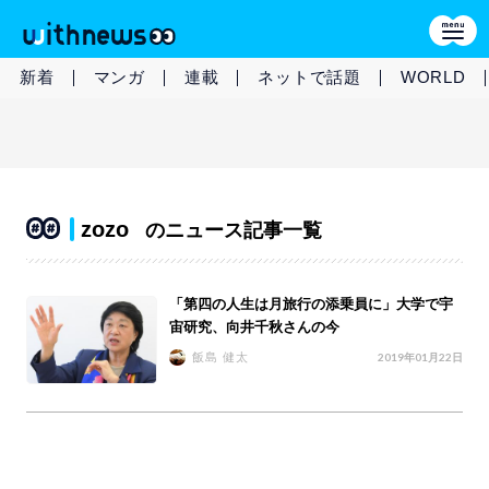
新着
マンガ
連載
ネットで話題
WORLD
zozo
のニュース記事一覧
「第四の人生は月旅行の添乗員に」大学で宇
宙研究、向井千秋さんの今
飯島 健太
2019年01月22日