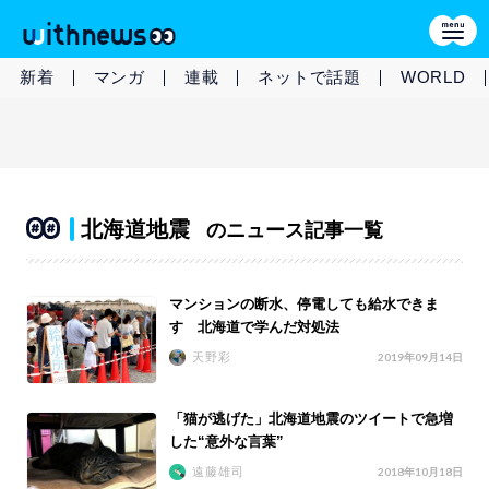
新着
マンガ
連載
ネットで話題
WORLD
北海道地震
のニュース記事一覧
マンションの断水、停電しても給水できま
す 北海道で学んだ対処法
天野彩
2019年09月14日
「猫が逃げた」北海道地震のツイートで急増
した“意外な言葉”
遠藤雄司
2018年10月18日