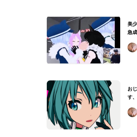
美
急成
お
す