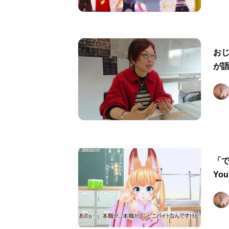
お
が語
「
Yo