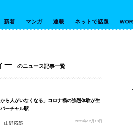
新着
マンガ
連載
ネットで話題
WOR
ィー
のニュース記事一覧
駅から人がいなくなる」コロナ禍の強烈体験が生
だバーチャル駅
2025年12月10日
山野拓郎