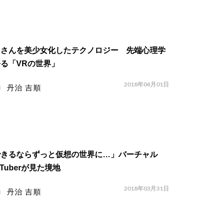
じさんを美少女化したテクノロジー 先端心理学
る「VRの世界」
2018年04月01日
丹治 吉順
できるならずっと仮想の世界に…」バーチャル
uTuberが見た境地
2018年03月31日
丹治 吉順