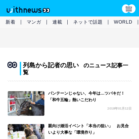
新着
マンガ
連載
ネットで話題
WORLD
列島から記者の思い
のニュース記事一
覧
パンテーンじゃない、今年は…ツバキだ！
「和牛五輪」熱いこだわり
2018年01月12日
親向け婚活イベント「本当の狙い」 お見合
いより大事な「環境作り」