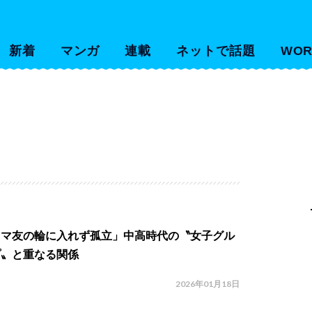
新着
マンガ
連載
ネットで話題
WOR
ママ友の輪に入れず孤立」中高時代の〝女子グル
プ〟と重なる関係
2026年01月18日