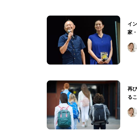
イ
家
再
る