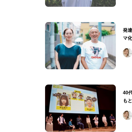
発
マ
40
も