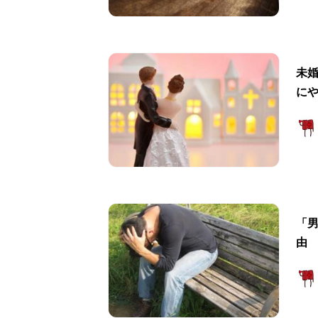
未
に
「
由