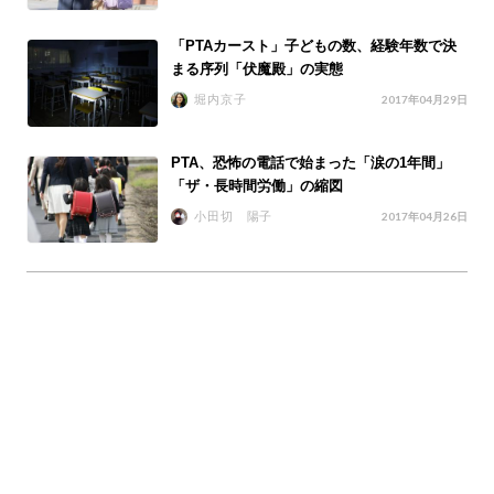
「PTAカースト」子どもの数、経験年数で決
まる序列「伏魔殿」の実態
堀内京子
2017年04月29日
PTA、恐怖の電話で始まった「涙の1年間」
「ザ・長時間労働」の縮図
小田切 陽子
2017年04月26日