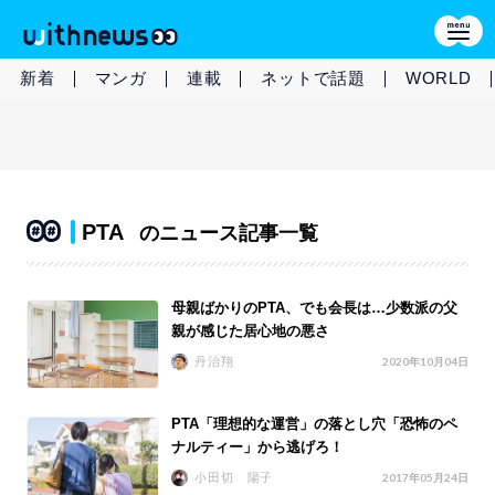
新着
マンガ
連載
ネットで話題
WORLD
PTA
のニュース記事一覧
母親ばかりのPTA、でも会長は…少数派の父
親が感じた居心地の悪さ
丹治翔
2020年10月04日
PTA「理想的な運営」の落とし穴「恐怖のペ
ナルティー」から逃げろ！
小田切 陽子
2017年05月24日