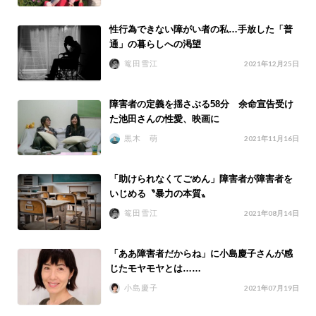
性行為できない障がい者の私…手放した「普
通」の暮らしへの渇望
篭田雪江
2021年12月25日
障害者の定義を揺さぶる58分 余命宣告受け
た池田さんの性愛、映画に
黒木 萌
2021年11月16日
「助けられなくてごめん」障害者が障害者を
いじめる〝暴力の本質〟
篭田雪江
2021年08月14日
「ああ障害者だからね」に小島慶子さんが感
じたモヤモヤとは……
小島慶子
2021年07月19日