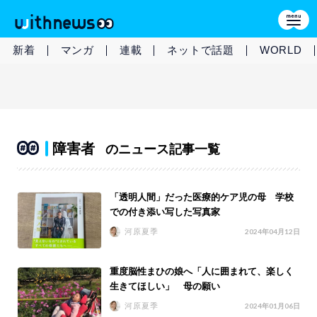
新着
マンガ
連載
ネットで話題
WORLD
障害者
のニュース記事一覧
「透明人間」だった医療的ケア児の母 学校
での付き添い写した写真家
河原夏季
2024年04月12日
重度脳性まひの娘へ「人に囲まれて、楽しく
生きてほしい」 母の願い
河原夏季
2024年01月06日