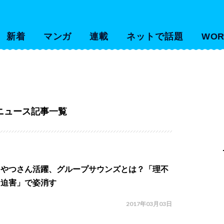
新着
マンガ
連載
ネットで話題
WOR
ニュース記事一覧
まやつさん活躍、グループサウンズとは？「理不
な迫害」で姿消す
2017年03月03日