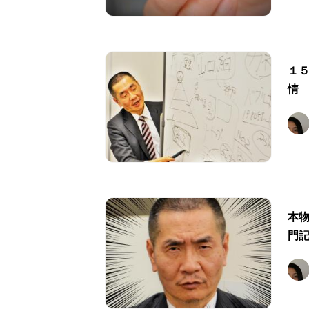
１
情
本
門