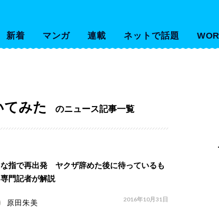
新着
マンガ
連載
ネットで話題
WOR
いてみた
のニュース記事一覧
たな指で再出発 ヤクザ辞めた後に待っているも
…専門記者が解説
2016年10月31日
原田朱美